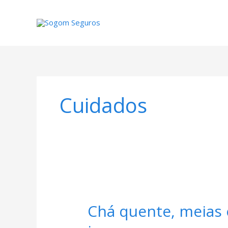
Ir
para
o
conteúdo
Cuidados
Chá quente, meias e